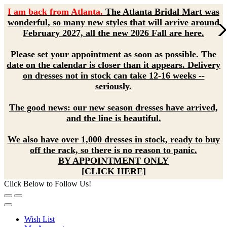
I am back from Atlanta.
The Atlanta Bridal Mart was
wonderful, so many new styles that will arrive around
February 2027, all the new 2026 Fall are here.
Please set your appointment as soon as possible. The
date on the calendar is closer than it appears. Delivery
on dresses not in stock can take 12-16 weeks --
seriously.
The good news: our new season dresses have arrived,
and the line is beautiful.
We also have over 1,000 dresses in stock, ready to buy
off the rack, so there is no reason to panic.
BY APPOINTMENT ONLY
[CLICK HERE]
Click Below to Follow Us!
Wish List